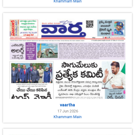
Khammam Main
vaartha
17 Jun 2026
Khammam Main