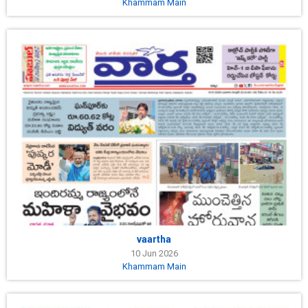
Khammam Main
vaartha
10 Jun 2026
Khammam Main