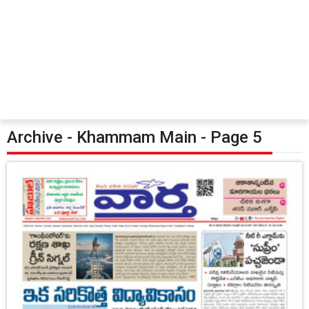
Archive - Khammam Main - Page 5