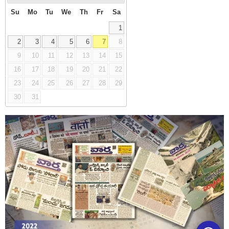
Su
Mo
Tu
We
Th
Fr
Sa
1
2
3
4
5
6
7
8
9
10
11
12
13
14
15
16
17
18
19
20
21
22
23
24
25
26
27
28
29
30
31