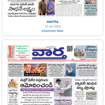
vaartha
13 Jun 2026
Khammam Main