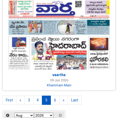
vaartha
09 Jun 2026
Khammam Main
First
«
3
4
5
6
»
Last