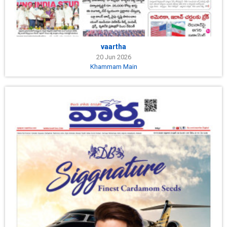
vaartha
20 Jun 2026
Khammam Main