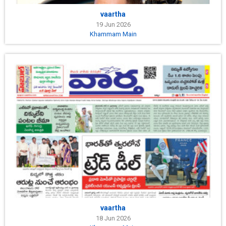
vaartha
19 Jun 2026
Khammam Main
vaartha
18 Jun 2026